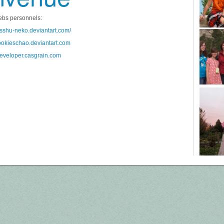
webs personnels:
kisshu-neko.deviantart.com/
cookieschao.deviantart.com
/developer.casgrain.com